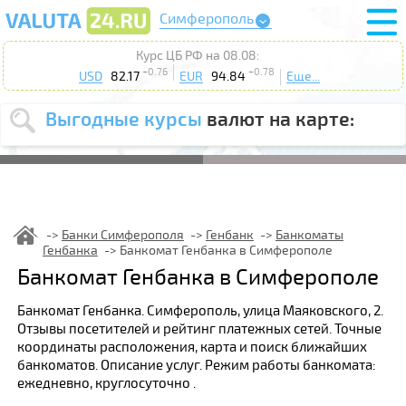
Симферополь
Курс ЦБ РФ на 08.08:
+0.76
+0.78
USD
82.17
EUR
94.84
Еще...
Выгодные курсы
валют на карте:
Выберите
USD
EUR
валюту
:
Введите
курс от
:
Банки Симферополя
Генбанк
Банкоматы
Генбанка
Банкомат Генбанка в Симферополе
Выберите
Продать
Купить
Банкомат Генбанка в Симферополе
действие
:
Банкомат Генбанка. Симферополь, улица Маяковского, 2.
Поиск
Отзывы посетителей и рейтинг платежных сетей. Точные
координаты расположения, карта и поиск ближайших
банкоматов. Описание услуг. Режим работы банкомата:
ежедневно, круглосуточно .