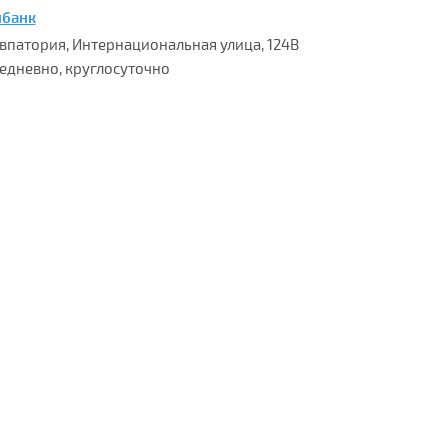
нбанк
 Евпатория, Интернациональная улица, 124В
едневно, круглосуточно