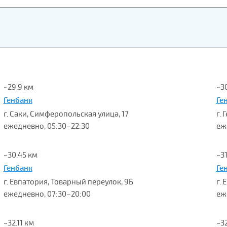
~29.9 км
~3
Генбанк
Ге
г. Саки, Симферопольская улица, 17
г. 
ежедневно, 05:30–22:30
еж
~30.45 км
~31
Генбанк
Ге
г. Евпатория, Товарный переулок, 9Б
г.
ежедневно, 07:30–20:00
еж
~32.11 км
~32