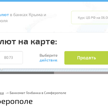
алют
в банках Крыма и
Курс ЦБ РФ на 06.0
поля
лют на карте:
Выберите
Продать
действие
:
нка
Банкомат Генбанка в Симферополе
ферополе