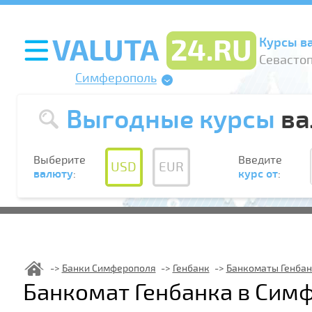
Курсы в
Севасто
Симферополь
Выгодные курсы
ва
Выберите
Введите
USD
EUR
валюту
:
курс от
:
Банки Симферополя
Генбанк
Банкоматы Генба
Банкомат Генбанка в Сим