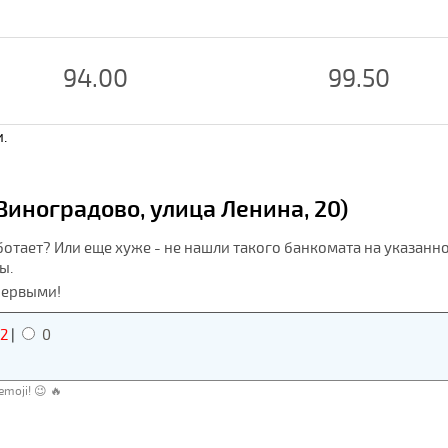
94.00
99.50
.
Виноградово, улица Ленина, 20)
ботает? Или еще хуже - не нашли такого банкомата на указанн
ы.
первыми!
2
|
0