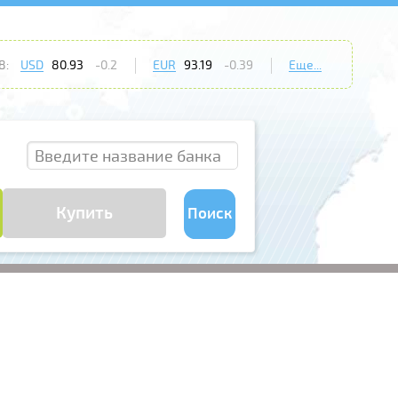
8:
USD
80.93
-0.2
EUR
93.19
-0.39
Еще...
Купить
Поиск