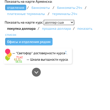
Показать на карте Армянска:
отделения
/
банкоматы
/
банкоматы 24ч
/
платежные терминалы
/
терминалы 24ч
Показать на карте курс
:
покупка доллара
/
продажа доллара
/
показать
список
Офисы и отделения рядом
?
— "Светофор" достоверности курса
.
71.42
— Шкала выгодности курса.
63.25
56.55