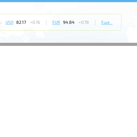
:
USD
82.17
+0.76
EUR
94.84
+0.78
Еще...