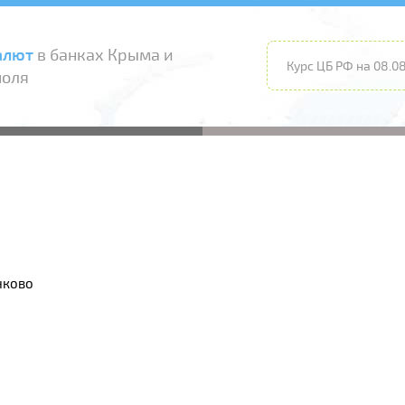
алют
в банках Крыма и
Курс ЦБ РФ на 08.08
поля
нково