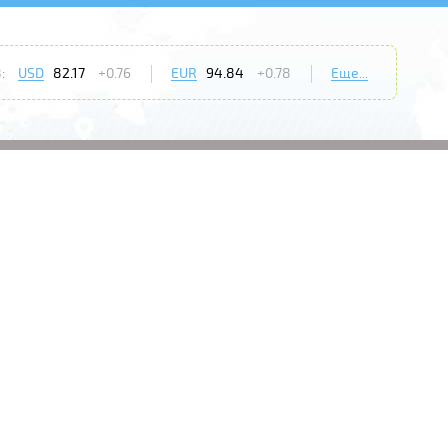
:
USD
82.17
+0.76
EUR
94.84
+0.78
Еще...