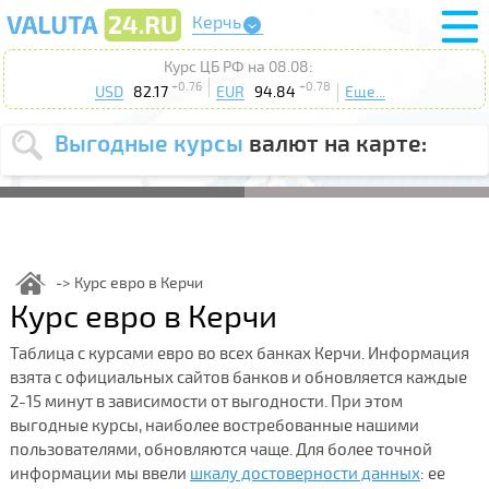
Керчь
Курс ЦБ РФ на 08.08:
+0.76
+0.78
USD
82.17
EUR
94.84
Еще...
Выгодные курсы
валют на карте:
Выберите
USD
EUR
валюту
:
Введите
курс от
:
Курс евро в Керчи
Курс евро в Керчи
Выберите
Продать
Купить
действие
:
Таблица с курсами евро во всех банках Керчи. Информация
взята с официальных сайтов банков и обновляется каждые
Поиск
2-15 минут в зависимости от выгодности. При этом
выгодные курсы, наиболее востребованные нашими
пользователями, обновляются чаще. Для более точной
информации мы ввели
шкалу достоверности данных
: ее