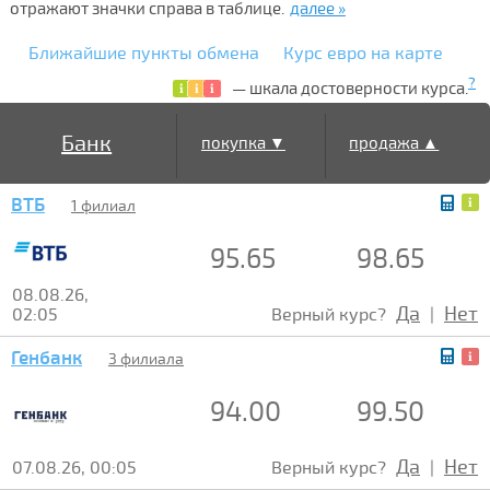
отражают значки справа в таблице.
далее »
Ближайшие пункты обмена
Курс евро на карте
?
— шкала достоверности курса.
Банк
покупка ▼
продажа ▲
ВТБ
1 филиал
95.65
98.65
08.08.26,
Да
Нет
02:05
Верный курс?
|
Генбанк
3 филиала
94.00
99.50
Да
Нет
07.08.26, 00:05
Верный курс?
|